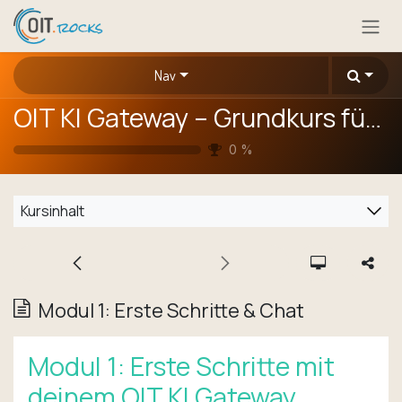
Zum Inhalt springen
Nav
OIT KI Gateway – Grundkurs für Anwender
0
%
Kursinhalt
Modul 1: Erste Schritte & Chat
Modul 1: Erste Schritte mit
deinem OIT KI Gateway