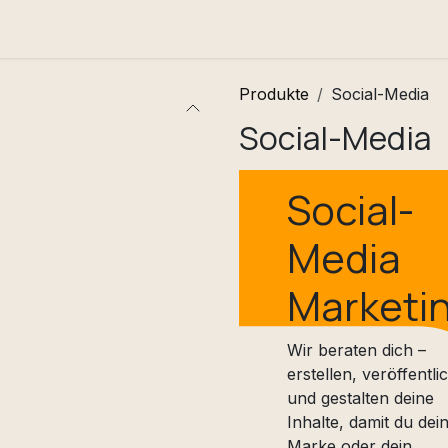
mo
Hilfe
Termin
Produkte
Social-Media
Social-Media
Social-
Media
Marketi
Wir beraten dich –
erstellen, veröffentli
und gestalten deine
Inhalte, damit du dei
Marke oder dein