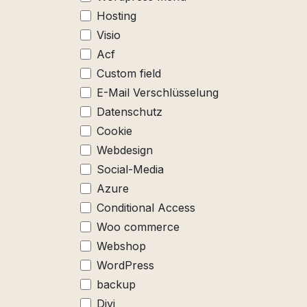
Hosting
Visio
Acf
Custom field
E-Mail Verschlüsselung
Datenschutz
Cookie
Webdesign
Social-Media
Azure
Conditional Access
Woo commerce
Webshop
WordPress
backup
Divi