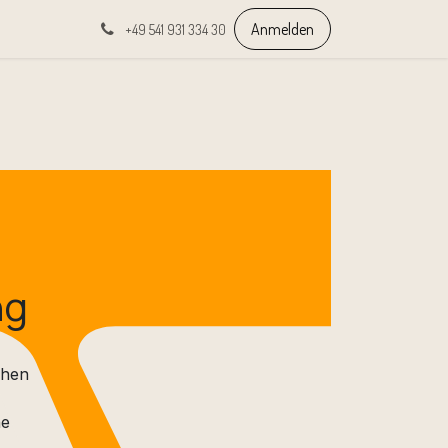
Anmelden
+49 541 931 334 30
ng
chen
ne