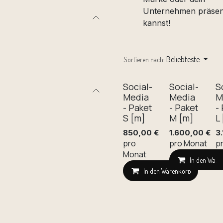
Unternehmen präsen
kannst!
Beliebteste
Sortieren nach:
Social-
Social-
S
Media
Media
M
- Paket
- Paket
-
S [m]
M [m]
L
850,00
€
1.600,00
€
3
pro
pro Monat
p
Monat
In den Ware
In den Warenkorb