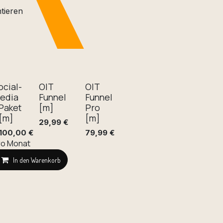
tieren
ocial-
OIT
OIT
edia
Funnel
Funnel
 Paket
[m]
Pro
 [m]
[m]
29,99
€
.100,00
€
79,99
€
ro Monat
nkorb
In den Warenkorb