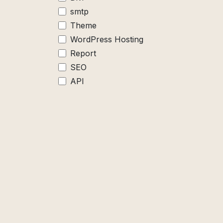
smtp
Theme
WordPress Hosting
Report
SEO
API
Google Search Console
Google Analytics
Google my Business
macOS
AIO
Semrush
Audit
N
KI-Sichtbarkeit
OIT GmbH
H
llms.txt
Dein digitaler Partner für IT, Web &
Monitoring
Marketing. Seit 2016 aus Osnabrück für