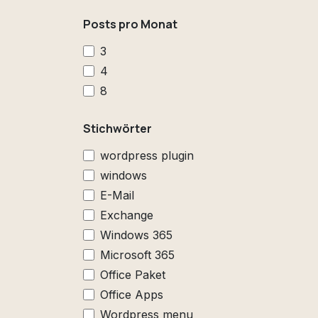
Posts pro Monat
3
4
8
Stichwörter
wordpress plugin
windows
E-Mail
Exchange
Windows 365
Microsoft 365
Office Paket
Office Apps
Wordpress menu