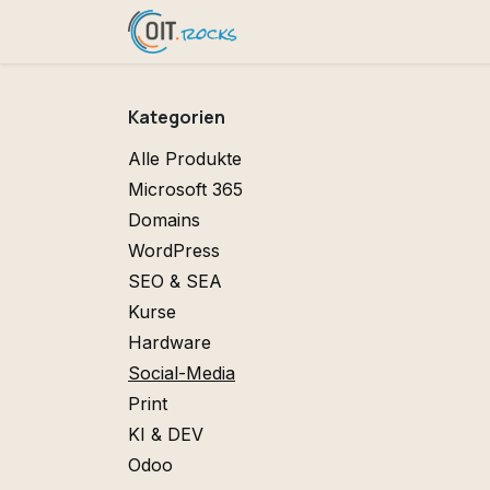
Zum Inhalt springen
Helpdesk
Shop
odoo De
Kategorien
Alle Produkte
Microsoft 365
Domains
WordPress
SEO & SEA
Kurse
Hardware
Social-Media
Print
KI & DEV
Odoo