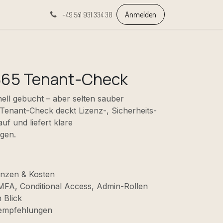
Anmelden
+49 541 931 334 30
365 Tenant-Check
nell gebucht – aber selten sauber
 Tenant-Check deckt Lizenz-, Sicherheits-
f und liefert klare
gen.
enzen & Kosten
MFA, Conditional Access, Admin-Rollen
 Blick
empfehlungen