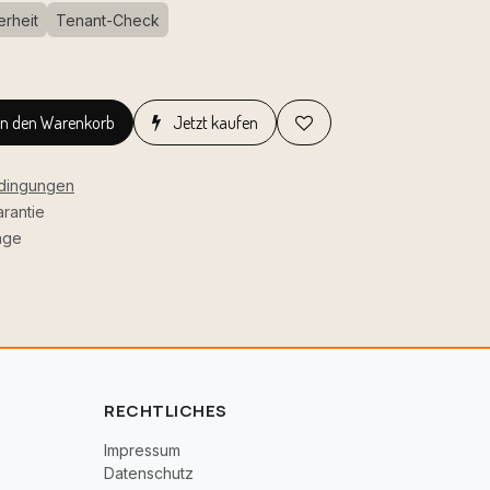
erheit
Tenant-Check
In den Warenkorb
Jetzt kaufen
edingungen
rantie
age
RECHTLICHES
Impressum
Datenschutz